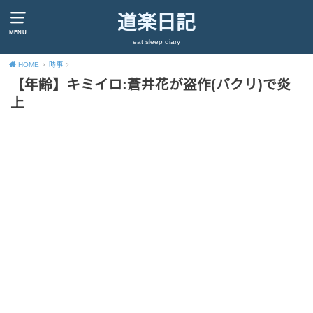
道楽日記
MENU
eat sleep diary
HOME
時事
【年齢】キミイロ:蒼井花が盗作(パクリ)で炎
上