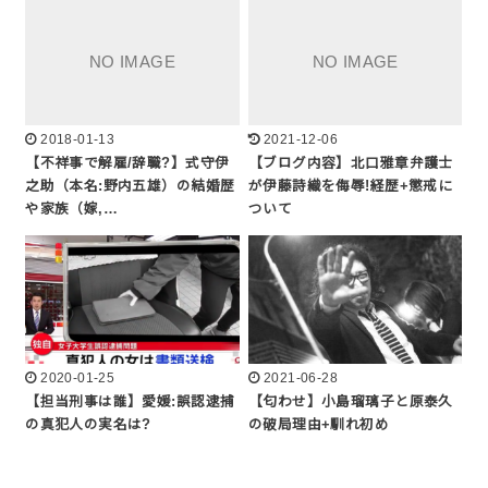
2018-01-13
2021-12-06
【不祥事で解雇/辞職?】式守伊
【ブログ内容】北口雅章弁護士
之助（本名:野内五雄）の結婚歴
が伊藤詩織を侮辱!経歴+懲戒に
や家族（嫁,…
ついて
2020-01-25
2021-06-28
【担当刑事は誰】愛媛:誤認逮捕
【匂わせ】小島瑠璃子と原泰久
の真犯人の実名は?
の破局理由+馴れ初め