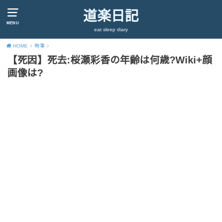
道楽日記
MENU
eat sleep diary
HOME
時事
【死因】死去:桜瀬彩香の年齢は何歳?Wiki+顔
画像は?