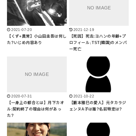
2021-07-20
2021-12-19
【くず+異常】小山田圭吾は何し
【死因】死去:ヨハンの年齢+プ
た?いじめ内容あり
ロフィール↓TST(韓国)のメンバ
ー死亡
2020-07-31
2021-10-22
【一身上の都合とは】月下カオ
【籔本雅巳の愛人】元タカラジ
ル:契約終了の理由は何があっ
ェンヌA子は誰?名前特定は?
た?