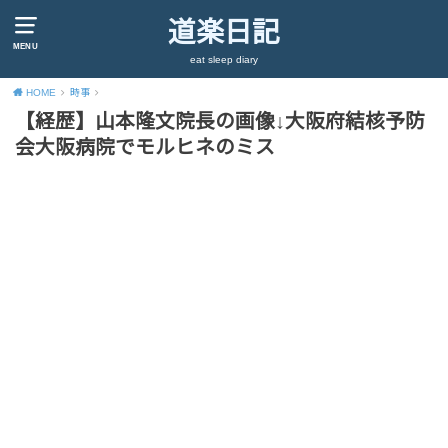
道楽日記
MENU
eat sleep diary
HOME
時事
【経歴】山本隆文院長の画像↓大阪府結核予防
会大阪病院でモルヒネのミス