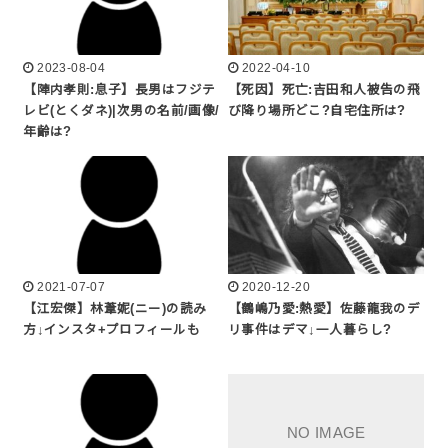
2023-08-04
2022-04-10
【陣内孝則:息子】長男はフジテ
【死因】死亡:吉田和人被告の飛
レビ(とくダネ)|次男の名前/画像/
び降り場所どこ?自宅住所は?
年齢は?
2021-07-07
2020-12-20
【江宏傑】林葦妮(ニー)の読み
【鶴嶋乃愛:熱愛】佐藤龍我のデ
方↓インスタ+プロフィールも
リ事件はデマ↓一人暮らし?