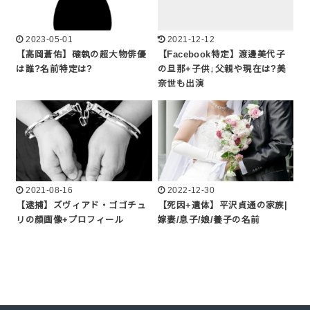
2023-05-01
2021-12-12
【高岡蒼佑】確執の超大物俳優
【Facebook特定】渡邊美代子
は誰?名前特定は?
の旦那+子供↓父親や現在は?美
奈世も出演
2021-08-16
2022-12-30
【逮捕】ズヴィアド・ゴゴチュ
【死因+遺体】平沢貞通の家族|
リの顔画像+プロフィール
嫁妻/息子/娘/養子の名前