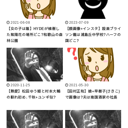
2021-06-08
2023-07-09
【女の子は誰】HYDEが植樹し
【顔画像+インスタ】設楽ブライ
た紫陽花の場所どこ?和歌山の森
ソン龍は浦島丘中学校?ハーフの
林公園
国どこ?
2020-11-25
2021-05-30
【熱愛】松田ゆう姫と村本大輔
【田村正和】娘=早樹子(さきこ)
の馴れ初め↓千秋+ユンギ似?
で画像は?夫は南国酒家の社長