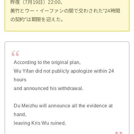
昨夜（7月19日）22:00、
美竹とウー・イーファンの間で交わされた”24時間
の契約”は期限を迎えた。
According to the original plan,
Wu Yifan did not publicly apologize within 24
hours
and announced his withdrawal.
Du Meizhu will announce all the evidence at
hand,
leaving Kris Wu ruined.