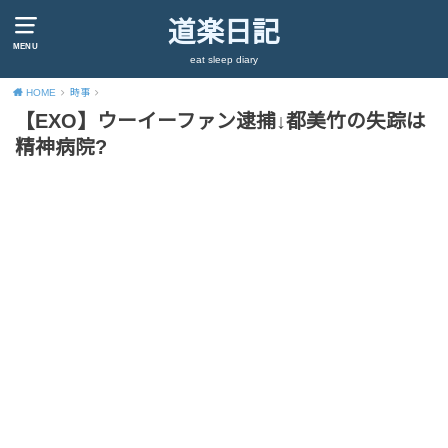
道楽日記
MENU
eat sleep diary
HOME
時事
【EXO】ウーイーファン逮捕↓都美竹の失踪は
精神病院?