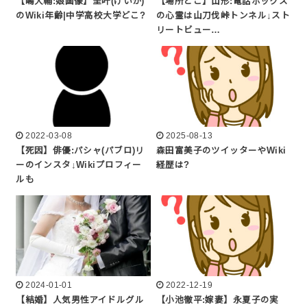
【嶋大輔:娘画像】圭叶(けいか)
【場所どこ】山形:電話ボックス
のWiki年齢|中学高校大学どこ?
の心霊は山刀伐峠トンネル↓スト
リートビュー…
2022-03-08
2025-08-13
【死因】俳優:パシャ(パブロ)リ
森田富美子のツイッターやWiki
ーのインスタ↓Wikiプロフィー
経歴は?
ルも
2024-01-01
2022-12-19
【結婚】人気男性アイドルグル
【小池徹平:嫁妻】永夏子の実