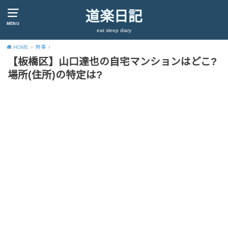
道楽日記
MENU
eat sleep diary
HOME
時事
【板橋区】山口達也の自宅マンションはどこ?
場所(住所)の特定は?