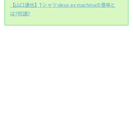
【山口達也】Tシャツ:deus ex machinaの意味と
は?何語?