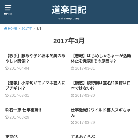
道楽日記
MENU
eat sleep diary
HOME
2017年
3月
2017年3月
【歌手】藤あや子と坂本冬美のあ
【悲報】はじめしゃちょーが活動
やしい関係!?
休止を発表!!その原因は?
2017-04-04
2017-03-31
【速報】小栗旬がモノマネ芸人に
【疑惑】綾野剛は芸名!?国籍は日
ブチギレ!?
本ではない!?
2017-03-31
2017-03-30
吹石一恵 仕事復帰!!
仕事激減!?ワイルド芸人スギちゃ
ん
2017-03-29
2017-03-29
東京03
てるみくらぶ