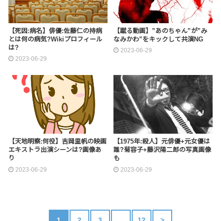
【死因:病名】俳優:佐藤仁の持病
【蹴る動画】”あのちゃん”が”み
とは何の病気?Wikiプロフィール
なみかわ”をキックして共演NG
は?
2023-06-29
2023-06-29
【天地明察:何役】吉岡里帆の映画
【1975年:殺人】元俳優+元女優は
エキストラ出演シーンは?画像あ
誰?菊容子+藤沢陽二郎の写真画像
り
も
2023-06-29
2023-06-29
1
2
3
…
12
>