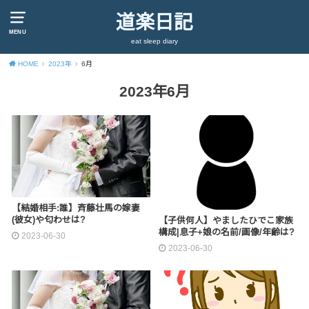
道楽日記
MENU
eat sleep diary
HOME
2023年
6月
2023年6月
【結婚相手:誰】斉藤壮馬の嫁妻
(彼女)や匂わせは?
【子供何人】やましたひでこ家族
構成|息子+娘の名前/画像/年齢は?
2023-06-30
2023-06-30