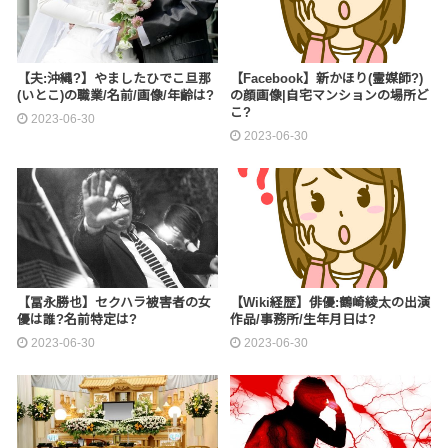
【夫:沖縄?】やましたひでこ旦那
【Facebook】新かほり(霊媒師?)
(いとこ)の職業/名前/画像/年齢は?
の顔画像|自宅マンションの場所ど
こ?
2023-06-30
2023-06-30
【冨永勝也】セクハラ被害者の女
【Wiki経歴】俳優:鶴崎綾太の出演
優は誰?名前特定は?
作品/事務所/生年月日は?
2023-06-30
2023-06-30