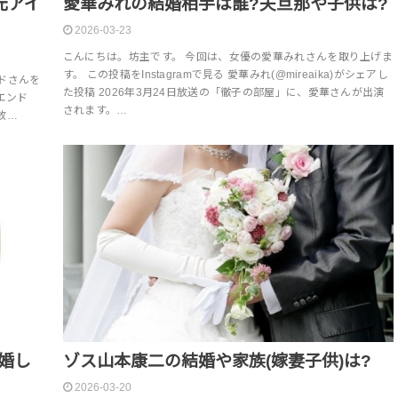
元アイ
愛華みれの結婚相手は誰?夫旦那や子供は?
2026-03-23
こんにちは。坊主です。 今回は、女優の愛華みれさんを取り上げま
す。 この投稿をInstagramで見る 愛華みれ(@mireaika)がシェアし
ドさんを
た投稿 2026年3月24日放送の「徹子の部屋」に、愛華さんが出演
エンド
されます。…
日放…
婚し
ゾス山本康二の結婚や家族(嫁妻子供)は?
2026-03-20