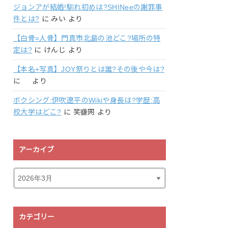
ジョンアが結婚!馴れ初めは?SHINeeの謝罪事
件とは?
に
みい
より
【白骨=人骨】門真市北島の池どこ?場所の特
定は?
に
けんじ
より
【本名+写真】JOY祭りとは誰?その後や今は?
に
より
ボクシング:伊吹遼平のWikiや身長は?学歴:高
校大学はどこ?
に
笑赚网
より
アーカイブ
カテゴリー