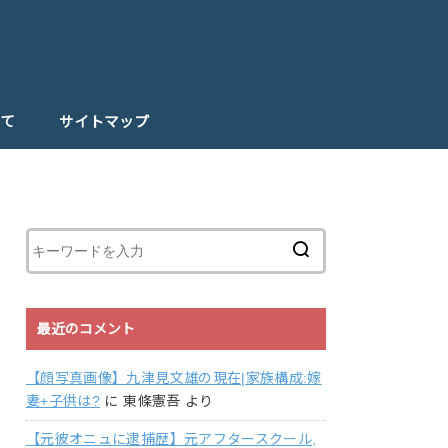
て
サイトマップ
最近のコメント
【顔写真画像】九津見文雄の現在|家族構成:嫁
妻+子供は?
に
東條憲吾
より
【元彼オニュに逮捕歴】元アフタースクール,