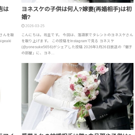
店は
ヨネスケの子供は何人?嫁妻(再婚相手)は初
婚?
2026-03-25
さんを取
こんにちは。坊主です。 今回は、落語家でタレントのヨネスケさん
geaki
を取り上げます。 この投稿をInstagramで見る ヨネスケ
(@yonesuke5656)がシェアした投稿 2026年3月26日放送の「徹子
の部屋」に、ヨネ…