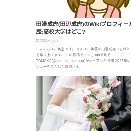
田邉成虎(田辺成虎)のWikiプロフィー
歴:高校大学はどこ?
2026-03-31
こんにちは。坊主です。 今回は、俳優の田邉成虎（しげと
を取り上げます。 この投稿をInstagramで見る
TOMOKA(@tomoka_makeup)がシェアした投稿 2023
ビューを果たした成虎さん…