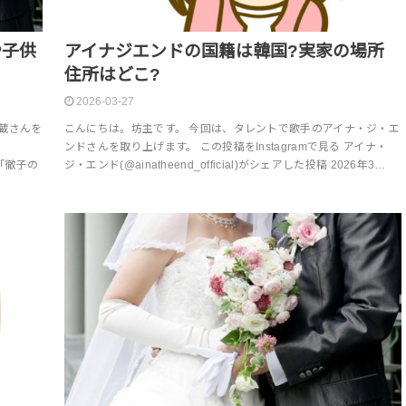
や子供
アイナジエンドの国籍は韓国?実家の場所
住所はどこ?
2026-03-27
蔵さんを
こんにちは。坊主です。 今回は、タレントで歌手のアイナ・ジ・エ
ンドさんを取り上げます。 この投稿をInstagramで見る アイナ・
の「徹子の
ジ・エンド(@ainatheend_official)がシェアした投稿 2026年3…