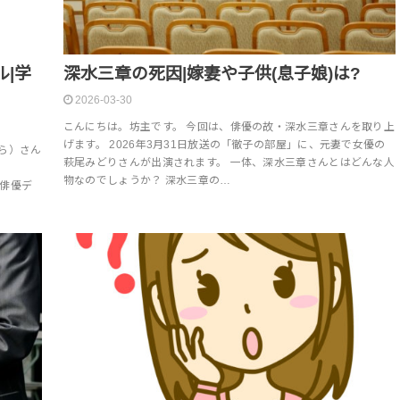
ル|学
深水三章の死因|嫁妻や子供(息子娘)は?
2026-03-30
こんにちは。坊主です。 今回は、俳優の故・深水三章さんを取り上
げます。 2026年3月31日放送の「徹子の部屋」に、元妻で女優の
ら）さん
萩尾みどりさんが出演されます。 一体、深水三章さんとはどんな人
物なのでしょうか？ 深水三章の…
年に俳優デ