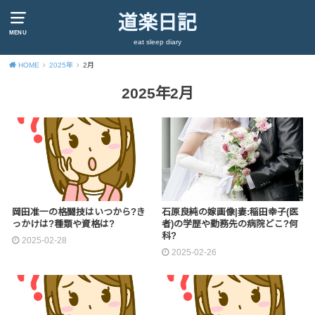
道楽日記
MENU
eat sleep diary
HOME
2025年
2月
2025年2月
岡田准一の格闘技はいつから?き
石原良純の嫁画像|妻:稲田幸子(医
っかけは?種類や資格は?
者)の学歴や勤務先の病院どこ?何
科?
2025-02-28
2025-02-26