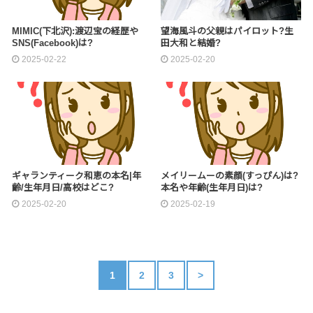
MIMIC(下北沢):渡辺宝の経歴や
望海風斗の父親はパイロット?生
SNS(Facebook)は?
田大和と結婚?
2025-02-22
2025-02-20
ギャランティーク和恵の本名|年
メイリームーの素顔(すっぴん)は?
齢/生年月日/高校はどこ?
本名や年齢(生年月日)は?
2025-02-20
2025-02-19
1
2
3
>