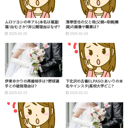
ムロツヨシの卒アル|本名は福室/
清塚信也の父と母|父親+母親(韓
窩/台/むさか?非公開理由はなぜ?
国)の画像や職業は?
2025-02-25
2025-02-24
伊東ゆかりの再婚相手は?野球選
下北沢の古着ELPASO:あいりの本
手との破局理由は?
名やインスタ|高校大学どこ?
2025-02-23
2025-02-22