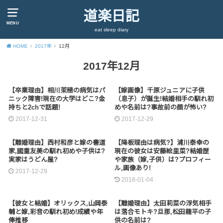
道楽日記
MENU
eat sleep diary
HOME
2017年
12月
2017年12月
【卒業理由】相川茉穂の病気はパ
【嫁画像】千原ジュニアに子供
ニック障害!現在の大学はどこ?金
（息子）が誕生!結婚相手の馴れ初
持ちと2chで話題!
めや名前は?事故前の顔が怖い?
2017-12-31
2017-12-29
【離婚理由】西村和彦と嫁の書道
【降板理由は病気?】浦川泰幸の
家,國重友美の馴れ初めや子供は?
現在の彼女は安藤絵里菜?結婚歴
実家はうどん屋?
や家族（嫁,子供）は?プロフィー
ル,画像あり!
2017-12-29
2018-01-04
【彼女と結婚】オリックス,山岡泰
【離婚理由】太田莉菜の浮気相手
輔と嫁,彩音の馴れ初め!成績や年
は落合モトキ?旦那,松田龍平の子
俸推移
供の名前は?