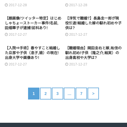
2017-12-28
2017-12-28
【顔画像/ツイッター特定】はじめ
【浮気で離婚?】長島圭一郎が現
しゃちょーストーカー事件!名前,
役引退!結婚した嫁の馴れ初めや子
田畑華子が逮捕!前科あり!
供は?
2017-12-27
2017-12-27
【入院⇒手術】春やすこと結婚し
【離婚理由】岡田圭右と嫁,祐佳の
た旦那や子供（息子,娘）の現在!
馴れ初め!子供（隆之介,結実）の
出身大学や画像あり!
出身高校や大学は?
2017-12-27
2017-12-27
1
2
3
…
7
>