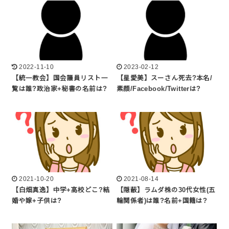
2022-11-10
2023-02-12
【統一教会】国会議員リスト一
【星愛美】スーさん死去?本名/
覧は誰?政治家+秘書の名前は?
素顔/Facebook/Twitterは?
2021-10-20
2021-08-14
【白畑真逸】中学+高校どこ?結
【隠蔽】ラムダ株の30代女性(五
婚や嫁+子供は?
輪関係者)は誰?名前+国籍は?