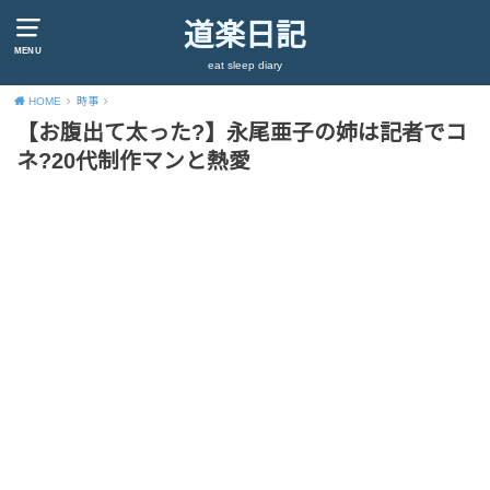
道楽日記
MENU
eat sleep diary
HOME
時事
【お腹出て太った?】永尾亜子の姉は記者でコ
ネ?20代制作マンと熱愛