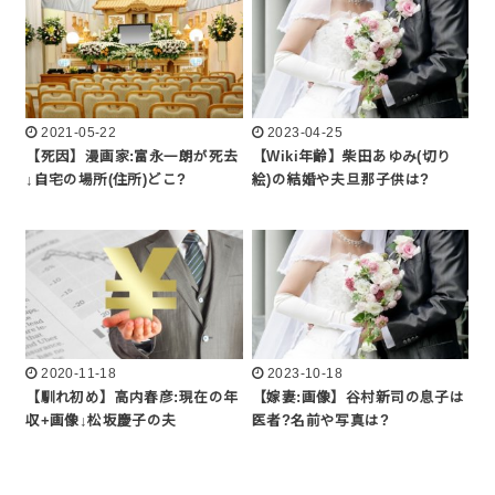
2021-05-22
2023-04-25
【死因】漫画家:富永一朗が死去
【Wiki年齢】柴田あゆみ(切り
↓自宅の場所(住所)どこ?
絵)の結婚や夫旦那子供は?
2020-11-18
2023-10-18
【馴れ初め】高内春彦:現在の年
【嫁妻:画像】谷村新司の息子は
収+画像↓松坂慶子の夫
医者?名前や写真は?