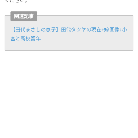
ください。
関連記事
【田代まさしの息子】田代タツヤの現在+嫁画像↓小
宮と高校留年