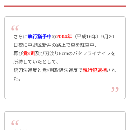
さらに
執行猶予中
の
2004年
（平成16年）9月20
日夜に中野区新井の路上で車を駐車中、
再び
覚×剤
及び刃渡り8cmのバタフライナイフを
所持していたとして、
銃刀法違反と覚×剤取締法違反で
現行犯逮捕
され
た。