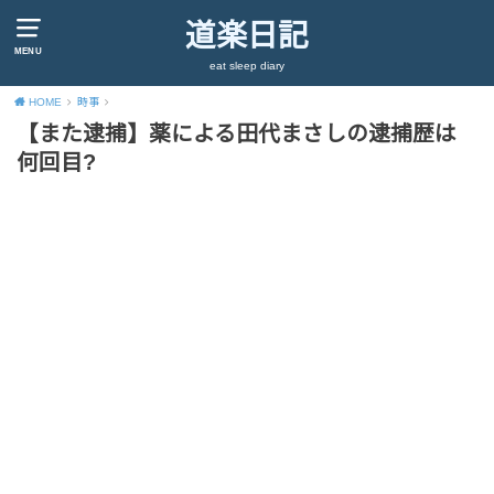
道楽日記
MENU
eat sleep diary
HOME
時事
【また逮捕】薬による田代まさしの逮捕歴は
何回目?