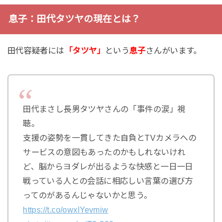
息子：田代タツヤの現在とは？
田代容疑者には
「タツヤ」
という
息子
さんがいます。
田代まさし長男タツヤさんの「事件の涙」視
聴。
支援の姿勢を一貫してきた自負とTVカメラへの
サービスの意図もあったのかもしれないけれ
ど、脳からヨダレが出るような快感と一日一日
戦っている人との会話に相応しい言葉の選び方
ってのがあるんじゃないかと思う。
https://t.co/owxlYevmiw