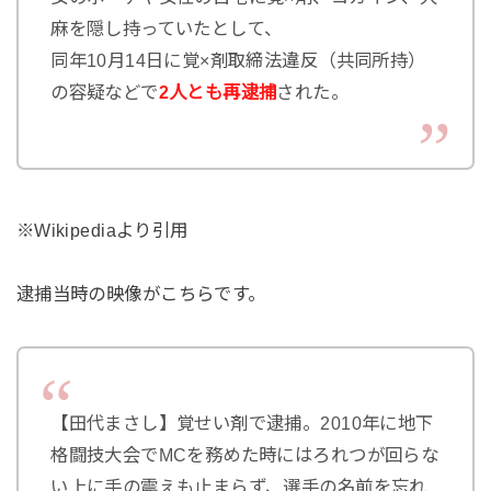
麻を隠し持っていたとして、
同年10月14日に覚×剤取締法違反（共同所持）
の容疑などで
2人とも再逮捕
された。
※Wikipediaより引用
逮捕当時の映像がこちらです。
【田代まさし】覚せい剤で逮捕。2010年に地下
格闘技大会でMCを務めた時にはろれつが回らな
い上に手の震えも止まらず、選手の名前を忘れ