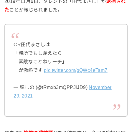
2019年11月6日、タレントの「田代まさし」が
逮捕され
た
ことが報じられました。
CR田代まさしは
「務所でもし逢えたら
素敵なことねリーチ」
が激熱です
pic.twitter.com/gQWc4eTam7
— 穂しの (@tRmxb3mQPPJiJD9)
November
29, 2021