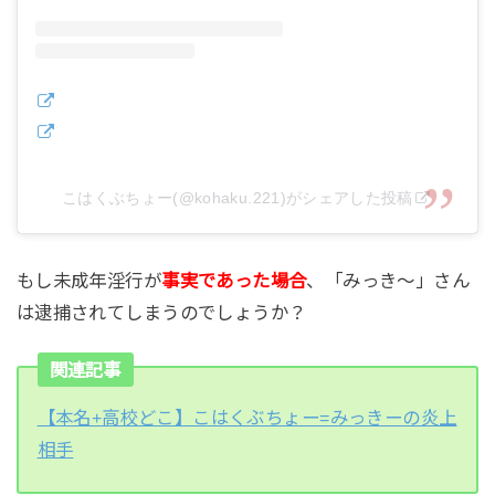
こはくぶちょー(@kohaku.221)がシェアした投稿
もし未成年淫行が
事実であった場合
、「みっき～」さん
は逮捕されてしまうのでしょうか？
関連記事
【本名+高校どこ】こはくぶちょー=みっきーの炎上
相手