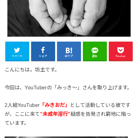
ツイート
シェア
はてブ
送る
Pocket
こんにちは。坊主です。
今回は、YouTuberの「みっき～」さんを取り上げます。
2人組YouTuber
「みきおだ」
として活動している彼です
が、ここに来て
”未成年淫行”
疑惑を告発され窮地に陥っ
ています。