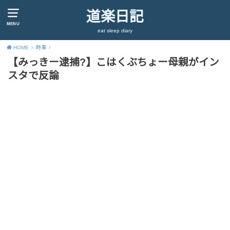
道楽日記
MENU
eat sleep diary
HOME
時事
【みっきー逮捕?】こはくぶちょー母親がイン
スタで反論