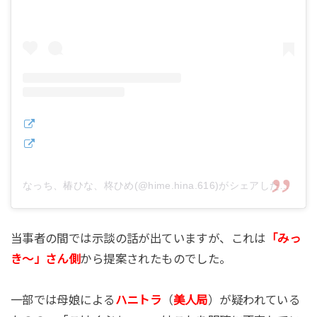
なっち、椿ひな、柊ひめ(@hime.hina.616)がシェアした投稿
当事者の間では示談の話が出ていますが、これは
「みっ
き～」さん側
から提案されたものでした。
一部では母娘による
ハニトラ
（
美人局
）が疑われている