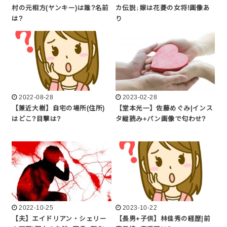
村の元相方(ヤンキー)は誰?名前
カ伝説↓嫁は花菱の女将!画像あ
は?
り
2022-08-28
2023-02-28
【兼近大樹】自宅の場所(住所)
【堂本光一】佐藤めぐみ|インス
はどこ?目撃は?
タ縦読み+パン画像で匂わせ?
2022-10-25
2023-10-22
【夫】エイドリアン・シェリー
【長男+子供】林佳秀の経歴|前