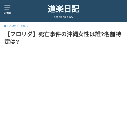
道楽日記
MENU
eat sleep diary
HOME
時事
【フロリダ】死亡事件の沖縄女性は誰?名前特
定は?