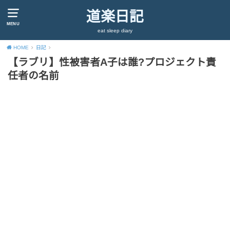
道楽日記
MENU
eat sleep diary
HOME
日記
【ラブリ】性被害者A子は誰?プロジェクト責
任者の名前