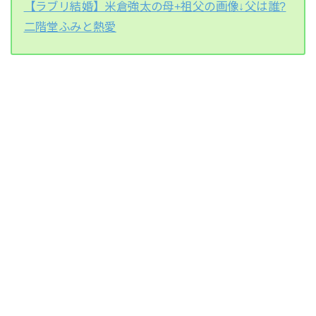
【ラブリ結婚】米倉強太の母+祖父の画像↓父は誰?
二階堂ふみと熱愛