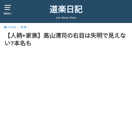
道楽日記
MENU
eat sleep diary
HOME
時事
【人柄+家族】高山清司の右目は失明で見えな
い?本名も