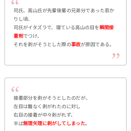
司氏、高山氏が先輩後輩の兄弟分であった若か
りし頃、
司氏がイタズラで、寝ている高山の目を
瞬間接
着剤
でつけ、
それを剥がそうとした際の
事故
が原因である。
接着部分を剥がそうとしたのだが、
左目は難なく剥がれたのに対し
右目の接着が中々剥がれず、
半ば
無理矢理に剥がしてしまった
。