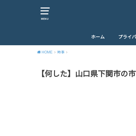
MENU
ホーム
プライ
HOME
時事
【何した】山口県下関市の市