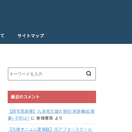
て
サイトマップ
最近のコメント
【顔写真画像】九津見文雄の現在|家族構成:嫁
妻+子供は?
に
東條憲吾
より
【元彼オニュに逮捕歴】元アフタースクール,