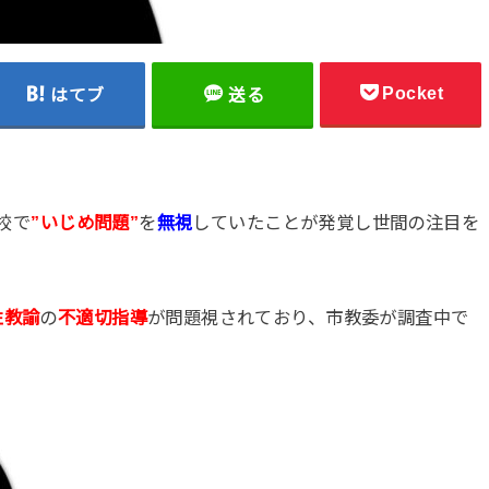
Pocket
はてブ
送る
校で
”いじめ問題”
を
無視
していたことが発覚し世間の注目を
性教諭
の
不適切指導
が問題視されており、市教委が調査中で