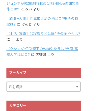
ジョンアが結婚!馴れ初めは?SHINeeの謝罪事
件とは?
に
みい
より
【白骨=人骨】門真市北島の池どこ?場所の特
定は?
に
けんじ
より
【本名+写真】JOY祭りとは誰?その後や今は?
に
より
ボクシング:伊吹遼平のWikiや身長は?学歴:高
校大学はどこ?
に
笑赚网
より
アーカイブ
カテゴリー