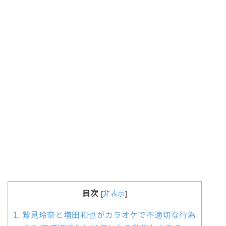
目次
[
非表示
]
1.
鷲見玲奈と増田和也がカラオケで不適切な行為