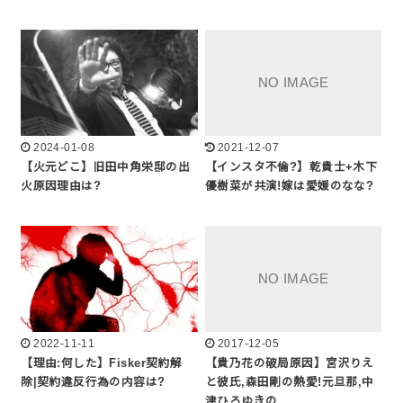
2024-01-08
2021-12-07
【火元どこ】旧田中角栄邸の出
【インスタ不倫?】乾貴士+木下
火原因理由は?
優樹菜が共演!嫁は愛媛のなな?
2022-11-11
2017-12-05
【理由:何した】Fisker契約解
【貴乃花の破局原因】宮沢りえ
除|契約違反行為の内容は?
と彼氏,森田剛の熱愛!元旦那,中
津ひろゆきの…