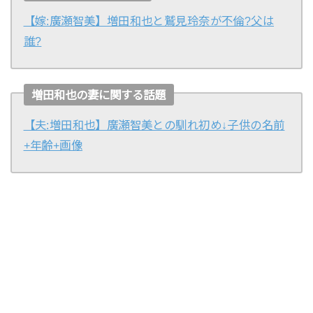
【嫁:廣瀬智美】増田和也と鷲見玲奈が不倫?父は
誰?
増田和也の妻に関する話題
【夫:増田和也】廣瀬智美との馴れ初め↓子供の名前
+年齢+画像