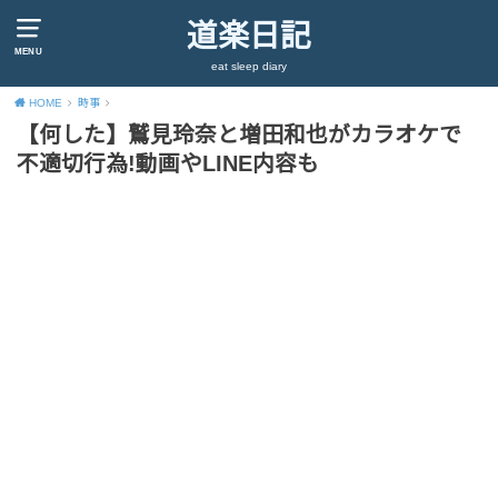
道楽日記
MENU
eat sleep diary
HOME
時事
【何した】鷲見玲奈と増田和也がカラオケで
不適切行為!動画やLINE内容も