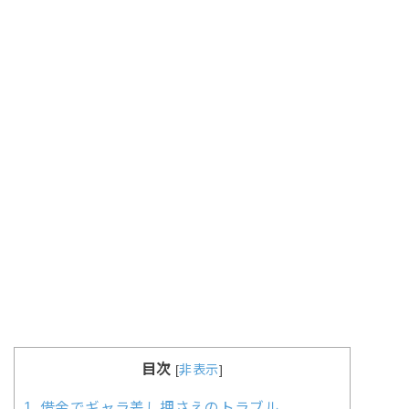
目次
[
非表示
]
1.
借金でギャラ差し押さえのトラブル