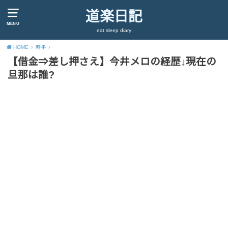
道楽日記
MENU
eat sleep diary
HOME
時事
【借金⇒差し押さえ】今井メロの経歴↓現在の
旦那は誰?