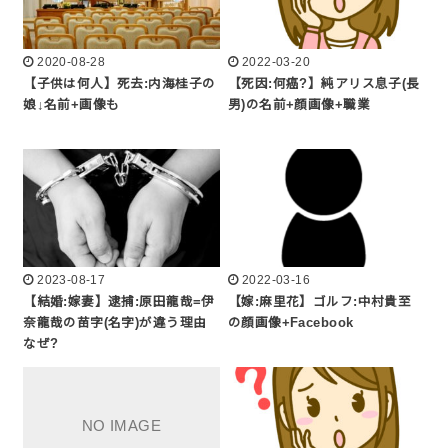
2020-08-28
2022-03-20
【子供は何人】死去:内海桂子の
【死因:何癌?】純アリス息子(長
娘↓名前+画像も
男)の名前+顔画像+職業
2023-08-17
2022-03-16
【結婚:嫁妻】逮捕:原田龍哉=伊
【嫁:麻里花】ゴルフ:中村貴至
奈龍哉の苗字(名字)が違う理由
の顔画像+Facebook
なぜ?