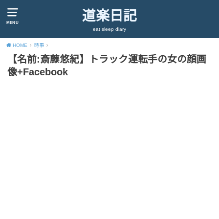
道楽日記
MENU
eat sleep diary
HOME
時事
【名前:斎藤悠紀】トラック運転手の女の顔画
像+Facebook