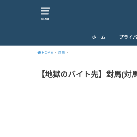
MENU
ホーム
プライ
HOME
時事
【地獄のバイト先】對馬(対馬