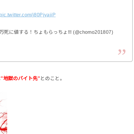
。
pic.twitter.com/j80PjyajiP
値する！ちょもらっちょ!!! (@chomo201807)
は
”地獄のバイト先”
とのこと。