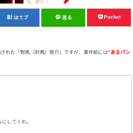
Pocket
はてブ
送る
捕された「對馬（対馬）悠介」ですが、事件前には
”あるパン
らにしてくれ。