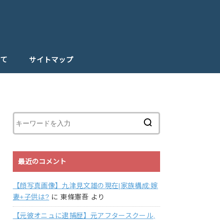
て
サイトマップ
最近のコメント
【顔写真画像】九津見文雄の現在|家族構成:嫁
妻+子供は?
に
東條憲吾
より
【元彼オニュに逮捕歴】元アフタースクール,