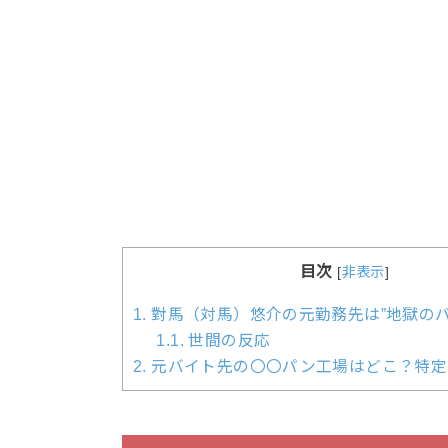
目次
[
非表示
]
1.
對馬（対馬）悠介の元勤務先は”地獄のバ
1.1.
世間の反応
2.
元バイト先の〇〇パン工場はどこ？特定