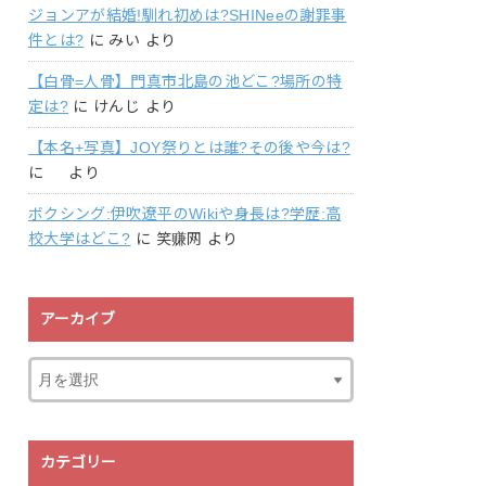
ジョンアが結婚!馴れ初めは?SHINeeの謝罪事
件とは?
に
みい
より
【白骨=人骨】門真市北島の池どこ?場所の特
定は?
に
けんじ
より
【本名+写真】JOY祭りとは誰?その後や今は?
に
より
ボクシング:伊吹遼平のWikiや身長は?学歴:高
校大学はどこ?
に
笑赚网
より
アーカイブ
カテゴリー