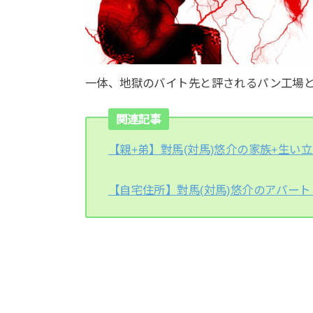
一体、地獄のバイト先と評されるパン工場
関連記事
【親+弟】對馬(対馬)悠介の家族+生い
【自宅住所】對馬(対馬)悠介のアパート