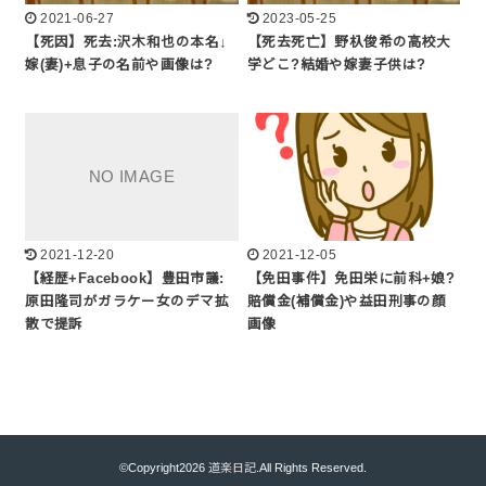
2021-06-27
2023-05-25
【死因】死去:沢木和也の本名↓
【死去死亡】野杁俊希の高校大
嫁(妻)+息子の名前や画像は?
学どこ?結婚や嫁妻子供は?
2021-12-20
2021-12-05
【経歴+Facebook】豊田市議:
【免田事件】免田栄に前科+娘?
原田隆司がガラケー女のデマ拡
賠償金(補償金)や益田刑事の顔
散で提訴
画像
©Copyright2026
道楽日記
.All Rights Reserved.