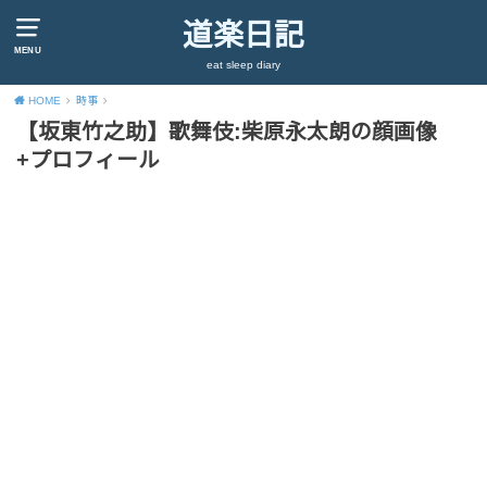
道楽日記
MENU
eat sleep diary
HOME
時事
【坂東竹之助】歌舞伎:柴原永太朗の顔画像
+プロフィール