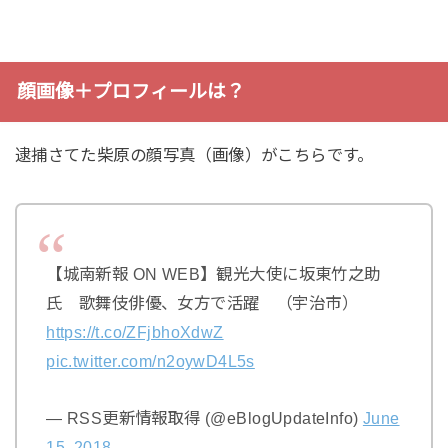
顔画像＋プロフィールは？
逮捕さてた柴原の顔写真（画像）がこちらです。
【城南新報 ON WEB】観光大使に坂東竹之助
氏 歌舞伎俳優、女方で活躍 （宇治市）
https://t.co/ZFjbhoXdwZ
pic.twitter.com/n2oywD4L5s
— RSS更新情報取得 (@eBlogUpdateInfo)
June
15, 2018