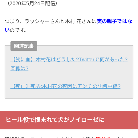
（2020年5月24日配信）
つまり、ラッシャーさんと木村 花さんは
実の親子ではな
い
のです。
関連記事
【腕に血】木村花はどうした?Twitterで何があった?
画像は?
【死亡】死去:木村花の死因はアンチの誹謗中傷?
ヒール役で恨まれて犬がノイローゼに