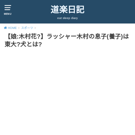
道楽日記
MENU
eat sleep diary
HOME
スポーツ
【娘:木村花?】ラッシャー木村の息子(養子)は
東大?犬とは?