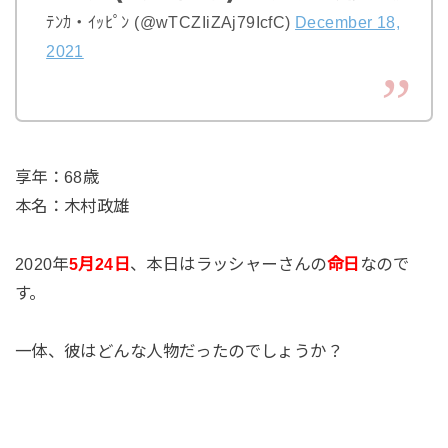
ﾃﾝｶ・ｲｯﾋﾟﾝ (@wTCZIiZAj79IcfC)
December 18,
2021
享年：68歳
本名：木村政雄
2020年
5月24日
、本日はラッシャーさんの
命日
なので
す。
一体、彼はどんな人物だったのでしょうか？