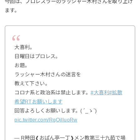
今回は、プロレスラーのラッシャー木村さんを取り上げ
ます。
大喜利。
日曜日はプロレス。
お題。
ラッシャー木村さんの迷言を
教えて下さい。
コロナ系と政治系は禁止します。
#大喜利
#拡散
希望RTお願いします
回答よろしくお願いします。( ´_ゝ`)
pic.twitter.com/RgOjIluoRw
— R時田❰おぱん亭一丁❱メン教第三十九茹で場