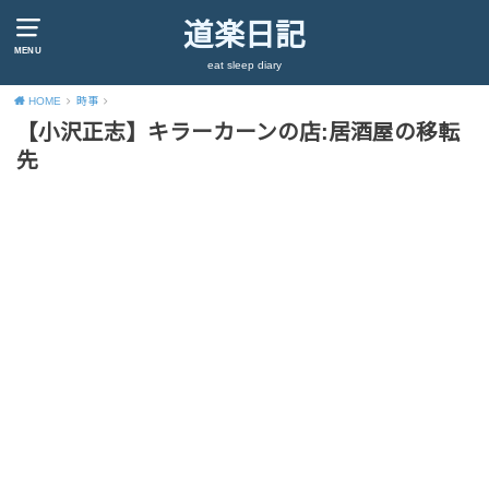
道楽日記
MENU
eat sleep diary
HOME
時事
【小沢正志】キラーカーンの店:居酒屋の移転
先