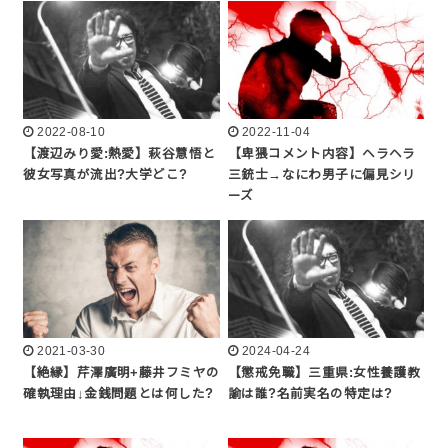
2022-08-10
2022-11-04
【渡辺みり愛:熱愛】萩谷慧悟と
【卑猥コメント内容】ヘラヘラ
彼女写真が流出?大学どこ?
三銃士→なにわ男子に偏見シリ
ーズ
2021-03-30
2024-04-24
【絶縁】芹澤廣明+藤井フミヤの
【懲戒免職】三重県:女性養護教
確執理由↓金銭問題とは何した?
諭は誰?名前実名の特定は?