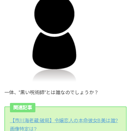
一体、”黒い呪術師”とは誰なのでしょうか？
関連記事
【市川海老蔵:破局】令嬢恋人の本命彼女B美は誰?
画像特定は?