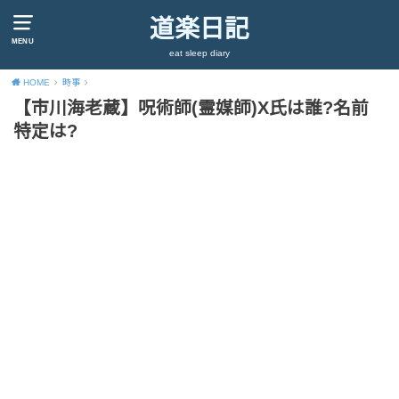
道楽日記
MENU
eat sleep diary
HOME
時事
【市川海老蔵】呪術師(霊媒師)X氏は誰?名前
特定は?