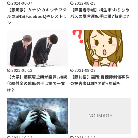
2024-06-07
2022-08-23
【顔画像】カナダ:カキウチワタ
【障害者手帳】桐生市:おりひめ
ルのSNS(Facebook)やレストラ
バスの暴言運転手は誰?特定は?
ン…
2021-05-12
2021-08-28
【大学】藤原啓史朗が謝罪↓持続
【野村悟】福岡:看護師刺傷事件
化給付金の競艇選手は誰で一覧
の被害者は誰?名前+年齢も
は?
2021-10-12
2021-12-13