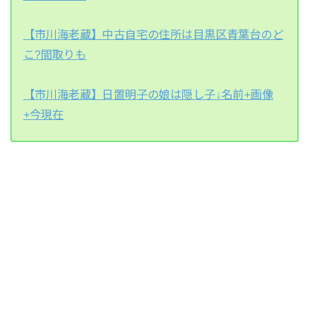
【市川海老蔵】中古自宅の住所は目黒区青葉台のど
こ?間取りも
【市川海老蔵】日置明子の娘は隠し子↓名前+画像
+今現在