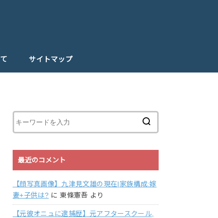
て
サイトマップ
最近のコメント
【顔写真画像】九津見文雄の現在|家族構成:嫁
妻+子供は?
に
東條憲吾
より
【元彼オニュに逮捕歴】元アフタースクール,