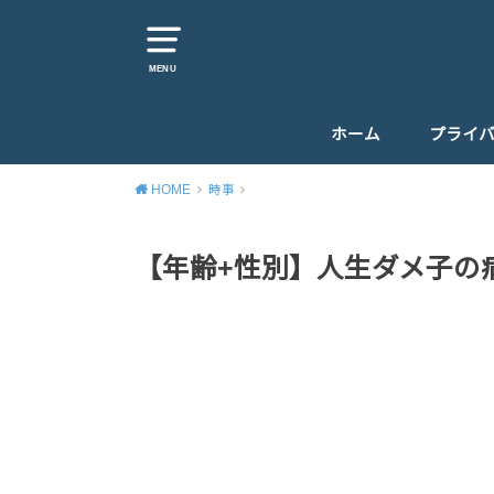
MENU
ホーム
プライ
HOME
時事
【年齢+性別】人生ダメ子の病