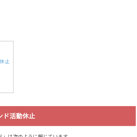
休止
ンド活動休止
WS」は次のように報じています。