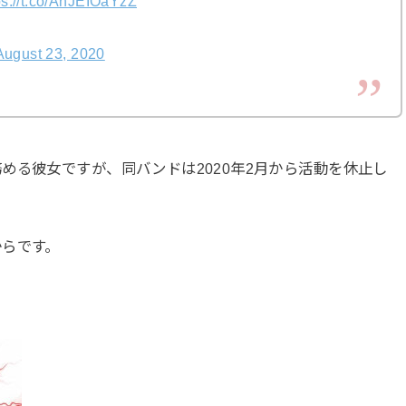
ps://t.co/AnJEIOaYzZ
August 23, 2020
める彼女ですが、同バンドは2020年2月から活動を休止し
からです。
？