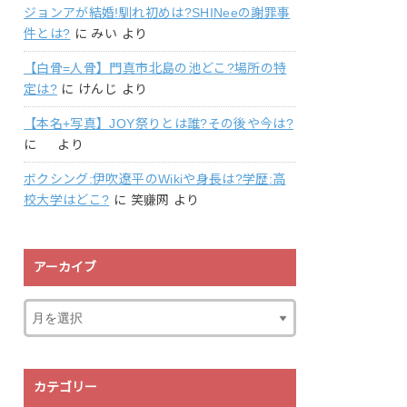
ジョンアが結婚!馴れ初めは?SHINeeの謝罪事
件とは?
に
みい
より
【白骨=人骨】門真市北島の池どこ?場所の特
定は?
に
けんじ
より
【本名+写真】JOY祭りとは誰?その後や今は?
に
より
ボクシング:伊吹遼平のWikiや身長は?学歴:高
校大学はどこ?
に
笑赚网
より
アーカイブ
カテゴリー