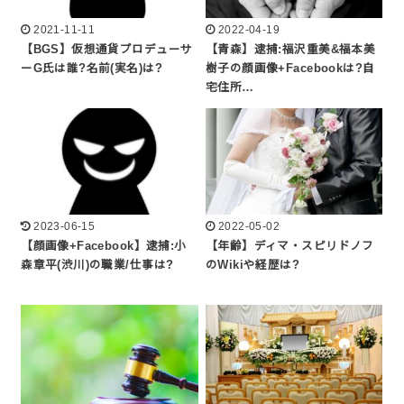
2021-11-11
2022-04-19
【BGS】仮想通貨プロデューサ
【青森】逮捕:福沢重美&福本美
ーG氏は誰?名前(実名)は?
樹子の顔画像+Facebookは?自
宅住所…
2023-06-15
2022-05-02
【顔画像+Facebook】逮捕:小
【年齢】ディマ・スピリドノフ
森章平(渋川)の職業/仕事は?
のWikiや経歴は?