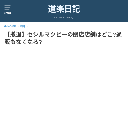
道楽日記
MENU
eat sleep diary
HOME
時事
【撤退】セシルマクビーの閉店店舗はどこ?通
販もなくなる?