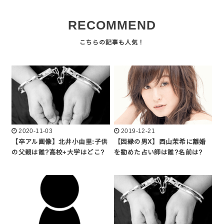
RECOMMEND
2020-11-03
2019-12-21
【卒アル画像】北井小由里:子供
【因縁の男X】西山茉希に離婚
の父親は誰?高校+大学はどこ?
を勧めた占い師は誰?名前は?