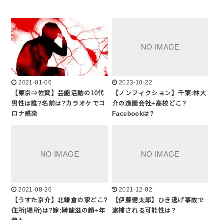
2021-01-06
2023-10-22
【東京⇒佐賀】芸能活動の10代
【ノンフィクション】千葉:林大
男性は誰?名前は?カラオケでコ
介の造園会社+高校どこ?
ロナ感染
Facebookは?
2021-08-26
2021-12-02
【うすた京介】北鎌倉の家どこ?
【伊藤健太郎】ひき逃げ事故で
住所(場所)は?嫁:榊健滋の顔+年
逮捕される可能性は?