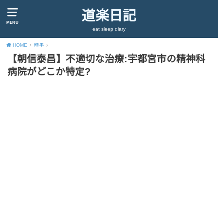
道楽日記
MENU
eat sleep diary
HOME
時事
【朝信泰昌】不適切な治療:宇都宮市の精神科
病院がどこか特定?