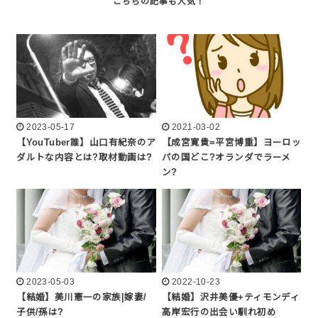
2023-05-17
2021-03-02
【YouTuber誰】山口有紀奈のア
【成宮寛貴=平宮博重】ヨーロッ
ダルトな内容とは?取材動画は?
パの国どこ?オランダでラーメ
ン?
2023-05-03
2022-10-23
【結婚】美川憲一の家族|嫁妻/
【結婚】沢井美優+ティモンディ
子供/孫は?
高岸宏行の出会い馴れ初め