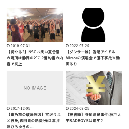
2019-07-31
2022-07-29
【何やる?】NSCお笑い夏合宿
【ダンサー誰】香港アイドル
の場所は静岡のどこ?誓約書の内
Mirrorの演唱会で落下事故※動
容で炎上
画あり
2017-12-05
2024-03-25
【貴乃花の破局原因】宮沢りえ
【被害額】寺尾温泉事件:神戸大
と彼氏,森田剛の熱愛!元旦那,中
学BADBOYSは退学?
津ひろゆきの…