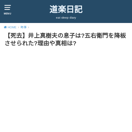
道楽日記
MENU
eat sleep diary
HOME
時事
【死去】井上真樹夫の息子は?五右衛門を降板
させられた?理由や真相は?