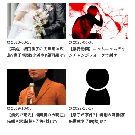
2023-08-13
2023-06-08
【再婚】坂田佳子の夫旦那は広
【暴行動画】ニャムニャムチャ
島?息子/実家(小浜市)/親両親は?
ンチャンがフォークで刺す
2019-10-05
2022-11-17
【病気で死去】福岡翼の今現在↓
【息子が事件?】堤剛の嫁妻|家
結婚や家族(嫁+子供+妹)は?
族構成や子供(娘)は?