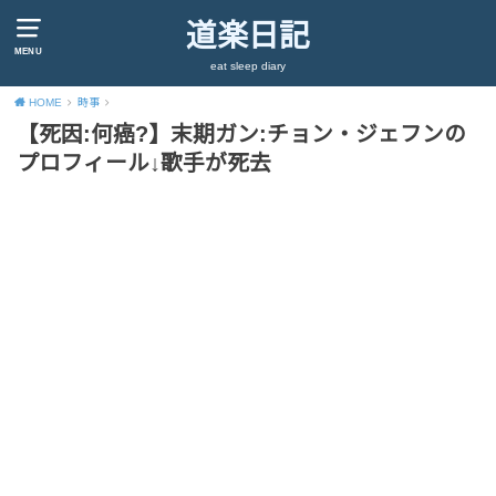
道楽日記
MENU
eat sleep diary
HOME
時事
【死因:何癌?】末期ガン:チョン・ジェフンの
プロフィール↓歌手が死去