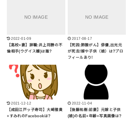
2022-01-09
2017-08-17
【高校+妻】辞職:井上将勝の不
【死因:肺腺がん】俳優,出光元
倫相手(ウグイス嬢)は誰?
が死去!嫁や子供（娘）は?プロ
フィールあり!
2021-12-12
2022-11-04
【成田江戸ッ子寿司】大崎雅貴
【後藤祐樹:前妻】元嫁と子供
+すみれのFacebookは?
(娘)の名前+年齢+写真画像は?