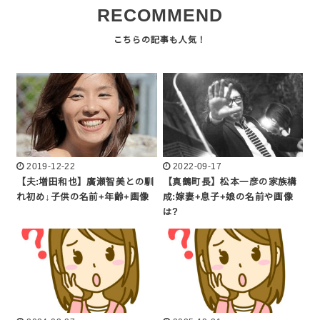
RECOMMEND
2019-12-22
2022-09-17
【夫:増田和也】廣瀬智美との馴
【真鶴町長】松本一彦の家族構
れ初め↓子供の名前+年齢+画像
成:嫁妻+息子+娘の名前や画像
は?