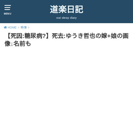
道楽日記
MENU
eat sleep diary
HOME
時事
【死因:糖尿病?】死去:ゆうき哲也の嫁+娘の画
像↓名前も