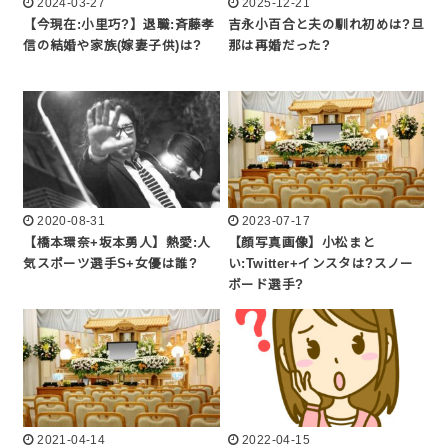
2024-03-27
2025-12-21
【今現在:小里巧?】退職:斉藤孝
吉永小百合と夫の馴れ初めは?旦
信の結婚や家族(嫁妻子供)は?
那は再婚だった?
2020-08-31
2023-07-17
【橋本環奈+坂本勇人】熱愛:人
【顔写真画像】小松まと
気スポーツ選手S+女優は誰?
い:Twitter+インスタは?スノー
ボード選手?
2021-04-14
2022-04-15