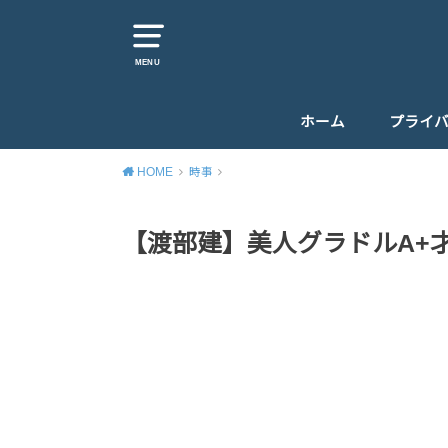
MENU
ホーム
プライ
HOME
時事
【渡部建】美人グラドルA+