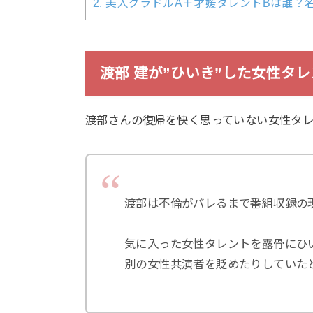
2.
美人グラドルA＋才媛タレントBは誰？
渡部 建が”ひいき”した女性タ
渡部さんの復帰を快く思っていない女性タレ
渡部は不倫がバレるまで番組収録の
気に入った女性タレントを露骨にひ
別の女性共演者を貶めたりしていた