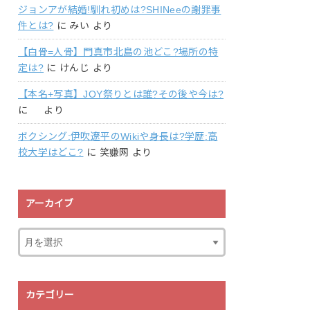
ジョンアが結婚!馴れ初めは?SHINeeの謝罪事
件とは?
に
みい
より
【白骨=人骨】門真市北島の池どこ?場所の特
定は?
に
けんじ
より
【本名+写真】JOY祭りとは誰?その後や今は?
に
より
ボクシング:伊吹遼平のWikiや身長は?学歴:高
校大学はどこ?
に
笑赚网
より
アーカイブ
カテゴリー