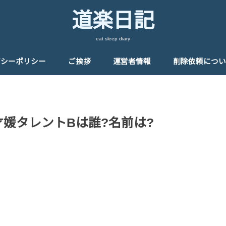
道楽日記
eat sleep diary
バシーポリシー
ご挨拶
運営者情報
削除依頼につい
才媛タレントBは誰?名前は?