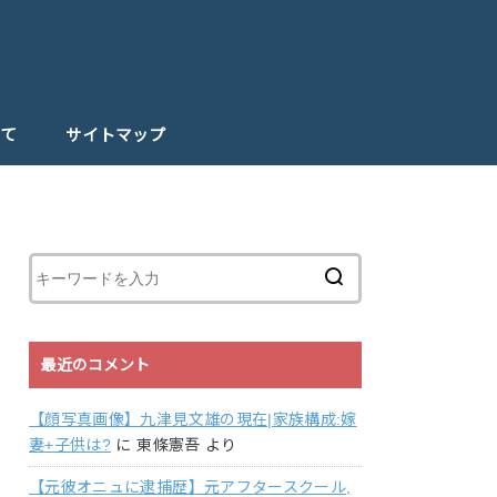
て
サイトマップ
最近のコメント
【顔写真画像】九津見文雄の現在|家族構成:嫁
妻+子供は?
に
東條憲吾
より
【元彼オニュに逮捕歴】元アフタースクール,