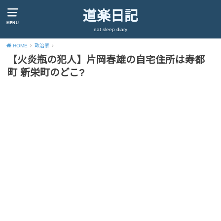
道楽日記
MENU
eat sleep diary
HOME
政治家
【火炎瓶の犯人】片岡春雄の自宅住所は寿都
町 新栄町のどこ?