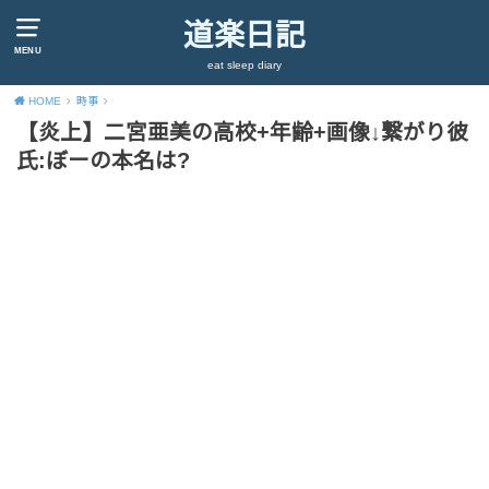
道楽日記
MENU
eat sleep diary
HOME
時事
【炎上】二宮亜美の高校+年齢+画像↓繋がり彼
氏:ぼーの本名は?