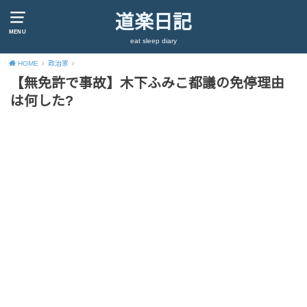
道楽日記
MENU
eat sleep diary
HOME
政治家
【無免許で事故】木下ふみこ都議の免停理由
は何した?