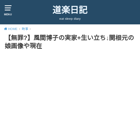
道楽日記
MENU
eat sleep diary
HOME
時事
【無罪?】風間博子の実家+生い立ち↓関根元の
娘画像や現在