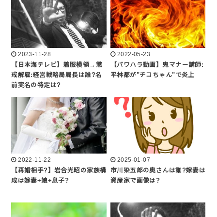
2023-11-28
2022-05-23
【日本海テレビ】着服横領→懲
【パワハラ動画】鬼マナー講師:
戒解雇:経営戦略局局長は誰?名
平林都が"チコちゃん"で炎上
前実名の特定は?
2022-11-22
2025-01-07
【再婚相手?】岩合光昭の家族構
市川染五郎の奥さんは誰?嫁妻は
成は嫁妻+娘+息子?
資産家で画像は?