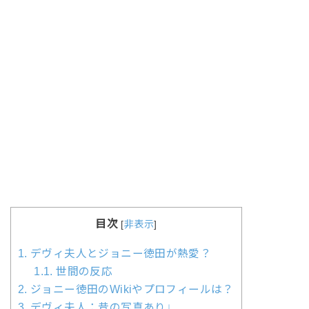
目次
[
非表示
]
1.
デヴィ夫人とジョニー徳田が熱愛？
1.1.
世間の反応
2.
ジョニー徳田のWikiやプロフィールは？
3.
デヴィ夫人：昔の写真あり↓