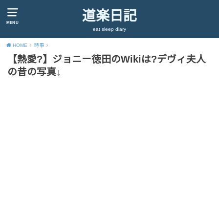
道楽日記
MENU
eat sleep diary
HOME
時事
【熱愛?】ジョニー徳田のWikiは?デヴィ夫人
の昔の写真↓