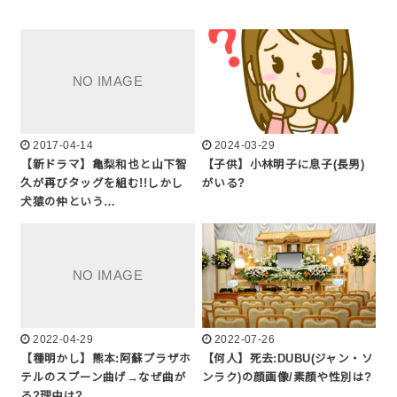
2017-04-14
2024-03-29
【新ドラマ】亀梨和也と山下智
【子供】小林明子に息子(長男)
久が再びタッグを組む!!しかし
がいる?
犬猿の仲という…
2022-04-29
2022-07-26
【種明かし】熊本:阿蘇プラザホ
【何人】死去:DUBU(ジャン・ソ
テルのスプーン曲げ→なぜ曲が
ンラク)の顔画像/素顔や性別は?
る?理由は?