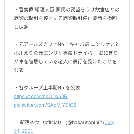
・菅義偉 総理大臣 国民の要望をうけ飲食店との
酒類の取引を停止する酒類取引停止要請を撤回
し陳謝
・元アールズカフェNo.1 キャバ嬢 エンリケこと
小川えりの元エンリケ専属ドライバー おにぎり
が車を破壊している老人に暴行を受けたことを
公表
・各グループ上半期No.を公表
https://t.co/vvhdODxh8R
pic.twitter.com/SAoMjYElC6
— 新宿の女（official） (@bakausapipi2)
July
14, 2021