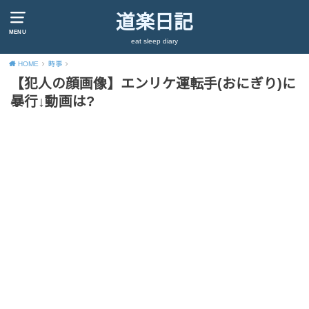
道楽日記
MENU
eat sleep diary
HOME
時事
【犯人の顔画像】エンリケ運転手(おにぎり)に
暴行↓動画は?