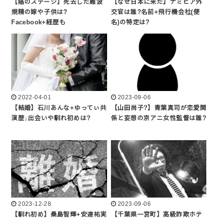
【癌のステージ】死去した難波
【なぜ日本に来た】ナミビア外
規精の嫁や子供は?
交官は誰?名前+飛行機会社(便
Facebook+経歴も
名)の特定は?
2022-04-01
2023-09-06
【結婚】石川あんな+ゆってぃ共
【山田尚子?】青葉真司が恋愛関
演歴↓出会いや馴れ初めは?
係と妄想の京アニ女性監督は誰?
2023-12-28
2023-09-06
【馴れ初め】桑島智輝+安達祐実
【千葉県一宮町】高級詐欺ホテ