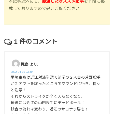
本記事以外にも、
厳選したオススメ記事
を下段に掲
載しておりますので是非ご覧ください。
1
件のコメント
児島
より:
2022-04-01 03:39
尾崎主審は近江対浦学選で浦学の２人目の芳野投手
が２アウトを取ったところでマウンドに行き、長々
と注意！
それからストライクが全く入らなくなり、
最後には近江の山田投手にデッドボール！
試合の流れは変わり、近江のサヨナラ勝ち！