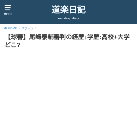
道楽日記
MENU
eat sleep diary
HOME
スポーツ
【球審】尾崎泰輔審判の経歴↓学歴:高校+大学
どこ?