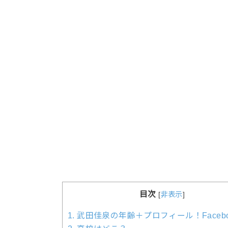
目次
[
非表示
]
1.
武田佳泉の年齢＋プロフィール！Facebo