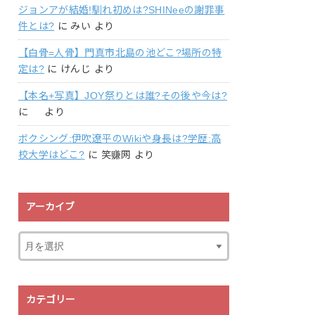
ジョンアが結婚!馴れ初めは?SHINeeの謝罪事
件とは?
に
みい
より
【白骨=人骨】門真市北島の池どこ?場所の特
定は?
に
けんじ
より
【本名+写真】JOY祭りとは誰?その後や今は?
に
より
ボクシング:伊吹遼平のWikiや身長は?学歴:高
校大学はどこ?
に
笑赚网
より
アーカイブ
カテゴリー