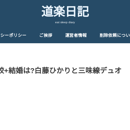
道楽日記
eat sleep diary
バシーポリシー
ご挨拶
運営者情報
削除依頼につい
校+結婚は?白藤ひかりと三味線デュオ