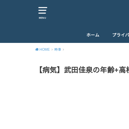
MENU
ホーム
プライ
HOME
時事
【病気】武田佳泉の年齢+高