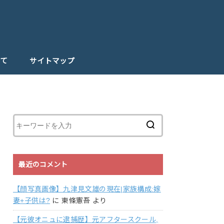
て
サイトマップ
最近のコメント
【顔写真画像】九津見文雄の現在|家族構成:嫁
妻+子供は?
に
東條憲吾
より
【元彼オニュに逮捕歴】元アフタースクール,