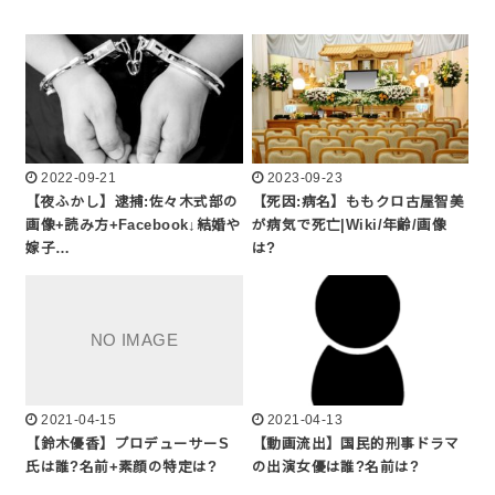
2022-09-21
2023-09-23
【夜ふかし】逮捕:佐々木式部の
【死因:病名】ももクロ古屋智美
画像+読み方+Facebook↓結婚や
が病気で死亡|Wiki/年齢/画像
嫁子…
は?
2021-04-15
2021-04-13
【鈴木優香】プロデューサーS
【動画流出】国民的刑事ドラマ
氏は誰?名前+素顔の特定は?
の出演女優は誰?名前は?