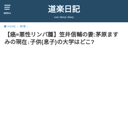
道楽日記
MENU
eat sleep diary
HOME
時事
【癌=悪性リンパ腫】笠井信輔の妻:茅原ます
みの現在↓子供(息子)の大学はどこ?