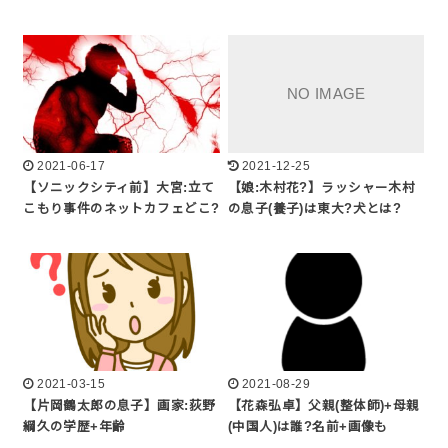
2021-06-17
2021-12-25
【ソニックシティ前】大宮:立て
【娘:木村花?】ラッシャー木村
こもり事件のネットカフェどこ?
の息子(養子)は東大?犬とは?
2021-03-15
2021-08-29
【片岡鶴太郎の息子】画家:荻野
【花森弘卓】父親(整体師)+母親
綱久の学歴+年齢
(中国人)は誰?名前+画像も