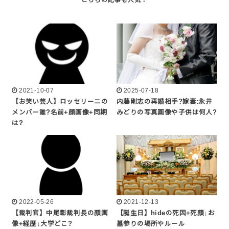
2021-10-07
2025-07-18
【お笑い芸人】ロッセリーニの
内藤剛志の再婚相手?嫁妻:永井
メンバー誰?名前+顔画像+同期
みどりの写真画像や子供は何人?
は?
2022-05-26
2021-12-13
【裁判官】中尾彰裁判長の顔画
【誕生日】hideの死因+死顔↓お
像+経歴↓大学どこ?
墓参りの場所やルール