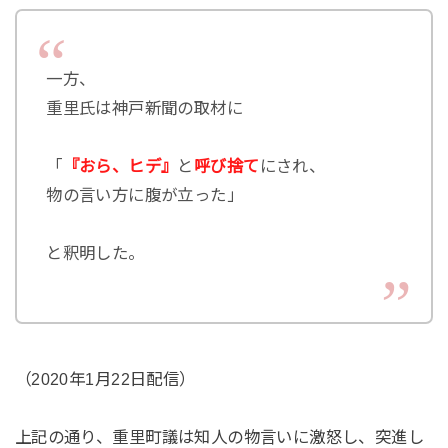
一方、
重里氏は神戸新聞の取材に
「
『おら、ヒデ』
と
呼び捨て
にされ、
物の言い方に腹が立った」
と釈明した。
（2020年1月22日配信）
上記の通り、重里町議は知人の物言いに激怒し、突進し