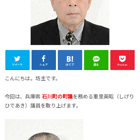
ツイート
シェア
はてブ
送る
Pocket
こんにちは。坊主です。
今回は、兵庫県
石川町の町議
を務める重里英昭（しげり
ひであき）議員を取り上げます。