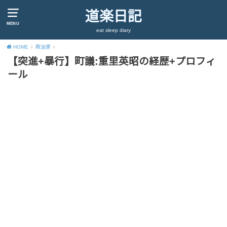
道楽日記
MENU
eat sleep diary
HOME
政治家
【突進+暴行】町議:重里英昭の経歴+プロフィ
ール