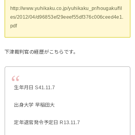
http://www.yuhikaku.co.jp/yuhikaku_pr/hougaku/fil
es/2012/04/d96853ef29eeef55df376c006ceed4e1.
pdf
下津裁判官の経歴がこちらです。
生年月日 S41.11.7
出身大学 早稲田大
定年退官発令予定日 R13.11.7