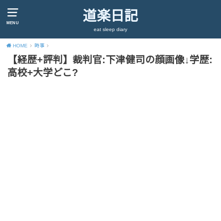
道楽日記
MENU
eat sleep diary
HOME
時事
【経歴+評判】裁判官:下津健司の顔画像↓学歴:
高校+大学どこ?