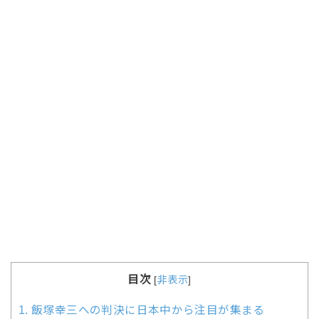
目次
[
非表示
]
1.
飯塚幸三への判決に日本中から注目が集まる