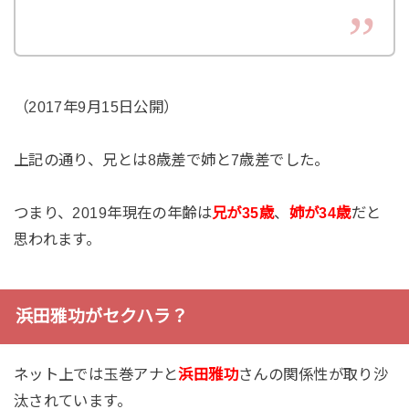
（2017年9月15日公開）
上記の通り、兄とは8歳差で姉と7歳差でした。
つまり、2019年現在の年齢は
兄が35歳
、
姉が34歳
だと
思われます。
浜田雅功がセクハラ？
ネット上では玉巻アナと
浜田雅功
さんの関係性が取り沙
汰されています。