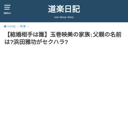
道楽日記
MENU
eat sleep diary
HOME
時事
【結婚相手は誰】玉巻映美の家族↓父親の名前
は?浜田雅功がセクハラ?