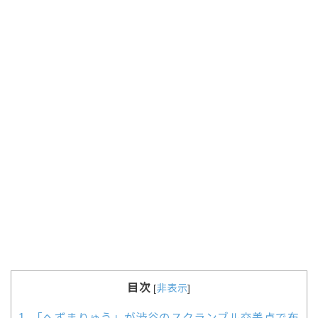
目次
[
非表示
]
1.
「へずまりゅう」が渋谷のスクランブル交差点で布