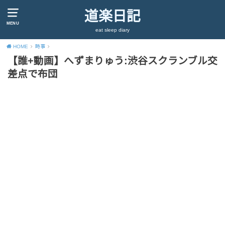
道楽日記
MENU
eat sleep diary
HOME
時事
【誰+動画】へずまりゅう:渋谷スクランブル交
差点で布団