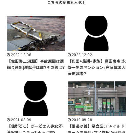
2022-12-08
2022-12-02
【佐田啓二:死因】事故原因は居
【死因+最期+家族】豊田商事:永
眠り運転|運転手は誰?その後は?
野一男のマンション↓在日韓国人
or影武者?
2021-03-09
2019-09-28
【住所どこ】がーどまん家に不
【園長は誰】足立区:チャイルド
法投棄したYouTuberは誰?
ホームの評判↓竹ノ塚駅から徒歩