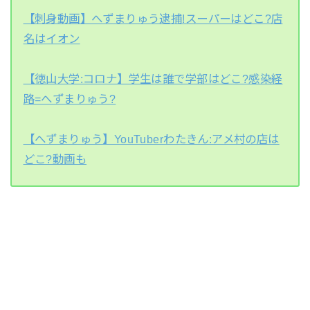
【刺身動画】へずまりゅう逮捕!スーパーはどこ?店
名はイオン
【徳山大学:コロナ】学生は誰で学部はどこ?感染経
路=へずまりゅう?
【へずまりゅう】YouTuberわたきん:アメ村の店は
どこ?動画も