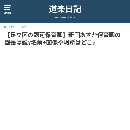
道楽日記
MENU
eat sleep diary
HOME
日記
【足立区の認可保育園】新田あすか保育園の
園長は誰?名前+画像や場所はどこ?