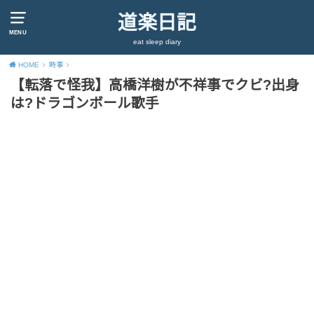
道楽日記
MENU
eat sleep diary
HOME
時事
【転落で怪我】高橋洋樹が不祥事でクビ?出身
は?ドラゴンボール歌手