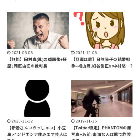
2021-05-08
2021-12-06
【無能】田村真(眞)の顔画像+経
【旦那は誰】日笠陽子の結婚相
歴↓岡庭由征の裁判長
手=福山潤,細谷佳正or中村悠一?
2023-11-12
2019-11-16
【新婚さんいらっしゃい】小豆
【Twitter特定】PHANTOMの顔
島:インドネシア住みます芸人は
写真+名前↓南海なんば駅で危険