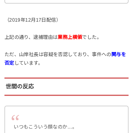
（2019年12月17日配信）
上記の通り、逮捕理由は
業務上横領
でした。
ただ、山岸社長は容疑を否認しており、事件への
関与を
否定
しています。
世間の反応
いつもこういう顔なのか…。