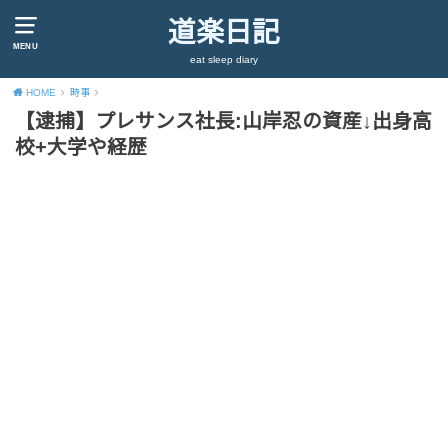
道楽日記
MENU
eat sleep diary
HOME
時事
【逮捕】プレサンス社長:山岸忍の資産↓出身高
校+大学や経歴