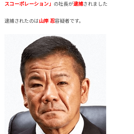
スコーポレーション」
の社長が
逮捕
されました
逮捕されたのは
山岸 忍
容疑者です。