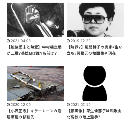
2021-04-08
2019-12-29
【能條愛未と熱愛】中村橋之助
【無罪?】風間博子の実家+生い
が二股?芸妓Mは誰?名前は?
立ち↓関根元の娘画像や現在
2020-12-09
2021-02-19
【小沢正志】キラーカーンの店:
【顔画像】栗生佳那子は和歌山
居酒屋の移転先
北高校の陸上選手?