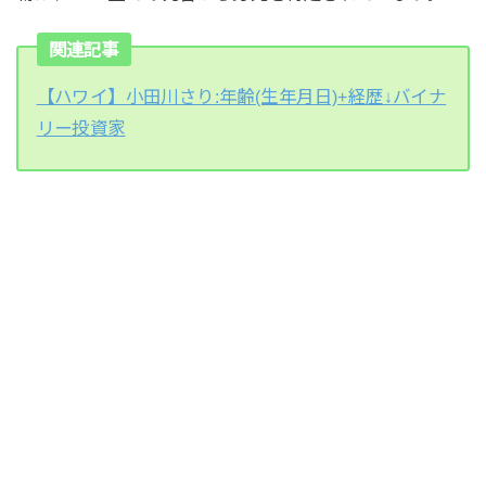
関連記事
【ハワイ】小田川さり:年齢(生年月日)+経歴↓バイナ
リー投資家