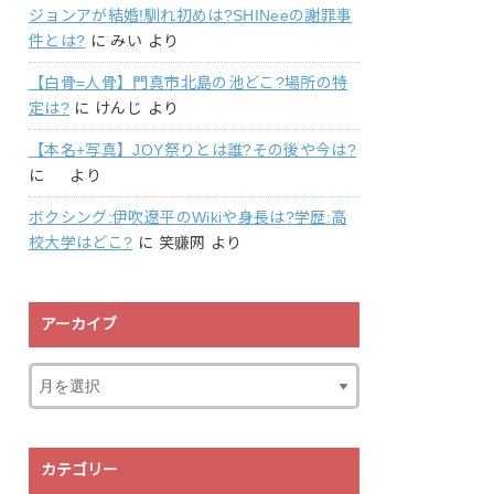
ジョンアが結婚!馴れ初めは?SHINeeの謝罪事
件とは?
に
みい
より
【白骨=人骨】門真市北島の池どこ?場所の特
定は?
に
けんじ
より
【本名+写真】JOY祭りとは誰?その後や今は?
に
より
ボクシング:伊吹遼平のWikiや身長は?学歴:高
校大学はどこ?
に
笑赚网
より
アーカイブ
カテゴリー