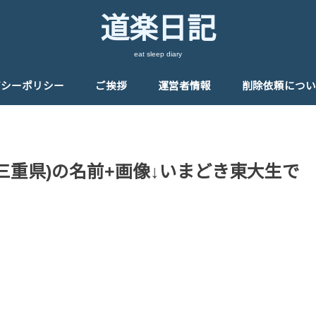
道楽日記
eat sleep diary
バシーポリシー
ご挨拶
運営者情報
削除依頼につい
三重県)の名前+画像↓いまどき東大生で