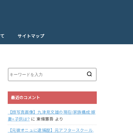
て
サイトマップ
最近のコメント
【顔写真画像】九津見文雄の現在|家族構成:嫁
妻+子供は?
に
東條憲吾
より
【元彼オニュに逮捕歴】元アフタースクール,