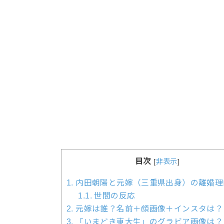
目次
[
非表示
]
1.
内田朝陽と元嫁（三重県出身）の離婚理
1.1.
世間の反応
2.
元嫁は誰？名前＋顔画像＋インスタは？
3.
「いまどき東大生」のグラビア画像は？